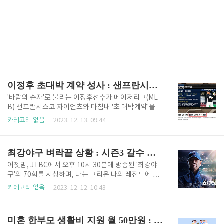
이정후 초대박 계약 성사 : 샌프란시스코 자이언츠 이적 확정 6년 1,483억원
'바람의 손자'로 불리는 이정후선수가 메이저리그(ML
B) 샌프란시스코 자이언츠와 마침내 '초 대박계약'을 체
결했다는 소식을 전해드립니다. 25세의 이정후 선수는
카테고리 없음
2023. 12. 13. 09:44
KBO리그에서 뛰어난 성적을 거두며 많은 관심을 받아
왔습니다. 그의 메이저리그 도전은 많은 이들의 기대를
모았고, 그중 샌프란시스코 자이언츠가 이정후 선수에
최강야구 벼락끝 상황 : 시즌3 갈수 있을까?
게 장기 계약을 제안했습니다. 미국의 여러 매체들은 이
정후 선수가 샌프란시스코와 6년에 1억 1300만 달러
어젯밤, JTBC에서 오후 10시 30분에 방송된 '최강야
(약 1483억 원)에 계약을 맺었다고 보도했습니다. 자세
구'의 70회를 시청하며, 나는 그리운 나의 레전드에 대
한 기사는 아래 뉴스를 통해 확인하실수 있어요 ✅이정
한 향수와 기대감이 뒤섞인 감정에 휩싸였습니다. 최강
카테고리 없음
2023. 12. 12. 10:43
후선수 계약소식 뉴스기사 이정후선수 계약 뉴스>> 이
야구는 모든 야구팬들에게 단순한 엔터테인먼트 프로
정후선수의 계약 내용 정리 ✅계약 기간 및 금액 이정후
그램을 넘어서, 나의 야구 영웅(레전드)들의 경기를 다
선수는 샌프란시스코 자이언츠와 6년 동안 총 1억 130
시 볼 수 있는 꿈같은 예능 프로그램입니다. 필드에서
미혼 한부모 생활비 지원 월 50만원 : '우리원더패밀리' 자격조건 완화 지원금 신청 방법 및 신청자격
0만 달러(약 1..
다시 한번 은퇴한 영웅들을 보고 싶어 하는 팬들에게