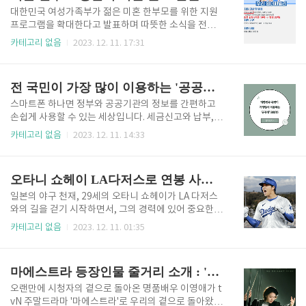
'최강야구'는 그 황금기의 순간들을 다시 경험할 수 있
대한민국 여성가족부가 젊은 미혼 한부모를 위한 지원
는 특별한 기회를 제공합니다. 70회 차를 시청 후 느낀
프로그램을 확대한다고 발표하며 따뜻한 소식을 전했
감정은... '이제 이 선수들의 경기를 볼 수 없는 것일
습니다. 이 프로그램은 '우리 원더패밀리'로 알려져 있
카테고리 없음
2023. 12. 11. 17:31
까?'라는 아쉬움이 가득 남아있는 에피소드였습니다.
으며, 기존 19세까지였던 대상 연령을 22세까지 확대
최강야구 다시보기 시청 포인트: '최강야구' 70회의 주
했습니다. 이번 조치는 젊은 부모들이 사회적, 경제적
요 하이라이트 JTBC '최강야구'의 70회는 야구팬들에
어려움을 극복하고 안정적인 생활을 영위할 수 있도록
전 국민이 가장 많이 이용하는 '공공앱' BEST5
게 잊을 수..
돕기 위한 것입니다. 프로그램은 미혼 한부모 가정에 필
요한 지원을 제공함으로써, 이들이 자녀 양육과 개인 발
스마트폰 하나면 정부와 공공기관의 정보를 간편하고
전에 더 집중할 수 있는 환경을 조성하는 데 중점을 두
손쉽게 사용할 수 있는 세상입니다. 세금신고와 납부,
고 있습니다. 아래 링크에 미혼 한부모 생활비 신청할
장려금 신청, 연말정산 그리고 교총범칙금과 과태료 조
카테고리 없음
2023. 12. 11. 14:33
수 있는 홈페이지로 바로 갈 수 있습니다. 미혼 한부모
회까지 지금 나열한 몇 가지 외에도 공공앱을 통해 살아
생활비 신청하기 젊은 삶에 힘을 실어주기 시작의 여정:
가는데 편리한 정보를 손쉽게 확인할 수가 있는데요 오
우리 금융미래재단 및 천주교 서울대교구와의 협력으
늘은 대한민국 국민이 가장 많이 이용하는 '공공앱'에
오타니 쇼헤이 LA다저스로 연봉 사상 최고액 9200억원 계약 합의
로 지난 7월 시작된 이 ..
대해 포스팅을 시작하겠습니다. 현재 이용하고 있는 분
들도 있겠지만 이런 앱이 있는지도 모르는 분들을 위해
일본의 야구 천재, 29세의 오타니 쇼헤이가 LA 다저스
서 간단하게 정리해 드리도록 하겠습니다. 공공앱 BES
와의 길을 걷기 시작하면서, 그의 경력에 있어 중요한
T 5 1. 국세청 홈택스: 개인 세무 마법사 기능: 홈택스는
전환점을 맞이했습니다. 이번 이적은 그의 팀 충성도뿐
카테고리 없음
2023. 12. 11. 01:35
손안에서 세금 관련 업무를 관리할 수 있게 해 줍니다.
만 아니라 재정적인 면에서도 역사적인 기록을 세웠습
세금 신고·납부부터 국세 민원, 장려금 신청, 연말정산
니다. 지금부터 오타니 쇼헤이에 대해 자세히 포스팅해
간소화 서비스까지, 모든 세금 관련 업무를 이 앱 하나
보도록 할게요. 오타니 쇼헤이 인스타그램 오타니 쇼헤
마에스트라 등장인물 줄거리 소개 : '이영애가 돌아왔다' 첫방 최고 시청률
로 해결할 수..
이 일본에서 온 야구 천재, 새로운 경지에 도달하다 키
워드: 일본 야구 천재, 29세, 경력의 전환점, LA 다저스
오랜만에 시청자의 곁으로 돌아온 명품배우 이영애가 t
합류 내용: 오타니 쇼헤이, 일본 야구의 자랑이자 현대
vN 주말드라마 '마에스트라'로 우리의 곁으로 돌아왔습