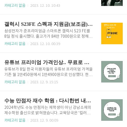
야구의 혁신가, 29세의 나이에 LA 다저스와 함께 새로
니다. 전체의 5%도 안 되는 여성 지휘자. 금녀의 벽을
카테고리 없음
2023. 12. 10. 10:43
운 도전을 시작하며 야구 역사에 새로운 장을 엽니다.
뚫고 당당히 포디움에 올라선 마에스트라 이야기다. 무
이 이적은 그의 팀에 대한 충성심과 재정적인 측면에서
대 위 권력자라지만 끊임없이 차별과 편견에 도전받는
모두 역사적인 이정표를 세웠습니다. 오타니 이적 기사
리더. 완벽한 이면에 숨긴 비밀을 들킬까 긴장을 품고
갤럭시 S23FE 스펙과 지원금(보조금) 총정리
보기 전례 ..
사는 여자 차세음 역할로, 악보가 아닌 마에스트라의 마
음을 지휘하는 자. 나약한 마음에 파고들어 독을 뿌리는
삼성전자가 준프리미엄급 스마트폰 갤럭시 S23 FE를
베일 속의 지휘자. 를 연기한다. 아래 링크를 통해 돌아
8일 정식 출시했다. 출고가가 84만 7000원으로 정해진
온 이영애의 야심작 마에스트라의 예고편을 확인하실
갤럭시 S23 FE는 최상위 모델인 갤럭시 S23의 주요 기
카테고리 없음
2023. 12. 10. 00:39
수 있습니다. 마에스트라 영상 클립 "마에스트라" 줄거
능을 갖추면서도 가격은 30만 원 가까이 저렴하다는 게
리 요약 "마에스트라"는 전 세계적으로 유명한 여성 지
주요 특징이다. 이번 포스팅에서는 S23 FE 각 통신사별
휘자 차세음(이영애 분)의 이야기를 중심으로 펼쳐집니
보조금(지원금)과 기기의 스펙을 정리해서 공유드리겠
유튜브 프리미엄 가격인상.. 무료로 보는 방법
다. 차세음은 전 ..
습니다. 갤럭시 S23 FE 보러가기 통신사별 보조금 LG
유플러스가 50만 원의 최고액 수준으로 공시지원금을
유튜브가 8일 한국 이용자들의 유튜브 프리미엄 가격을
제공하는 반면 SK텔레콤은 우선 10만 원대로 시작할
기존 월 1만450원에서 1만4900원으로 인상했다. 한국
전망이다. LG U+의 보조금 정책 최대 보조금: LG U+
이용자들에 대한 유튜브 프리미엄 가격 인상은 3년 만
카테고리 없음
2023. 12. 9. 15:15
는 월 85,000원 이상의 요금제를 사용하는 고객에게 최
이다. 신규 회원은 곧바로 인상된 가격이 적용되며, 기
대 500,000원의 보조금을 제공합니다. 추가 보조금: 여
존 회원은 한 달 후에 적용된다. 위 내용과 많은 이들이
기에 75,000원의 추가 보조금이 ..
유튜브 프리미엄을 싸게 또는 무료로 이용하는 방법을
수능 만점자 재수 학원 : 다시한번 내일을 준비하는 아이들에게 들려주는 이야기
검색하고 있습니다. 아래 링크 버튼을 통해 유튜브 프리
미엄을 무료 또는 저렴하게 이용할수 있는 방법을 알려
2024학년도 수능 만점자는 재학생이 아닌 강남소재의
드릴게요 유튜브 프리미엄 무료보기 YouTube Premi
재수학원 출신으로 밝혀졌습니다. 교육당국은 '킬러문
um 혜택 수백만 편의 YouTube 동영상을 광고 없이 감
항'을 배제하여 사교육의 열풍을 잠재우려는 노력을 하
카테고리 없음
2023. 12. 9. 00:09
상 동영상과 재생목록을 휴대기기에 오프라인 저장 다
였지만 결과는 지난해보다 어려웠다는 평가가 나오고